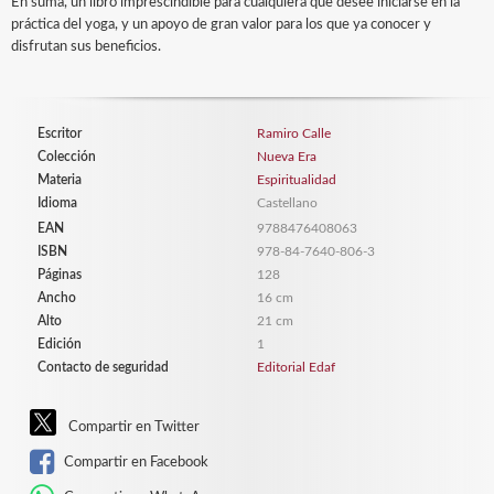
En suma, un libro imprescindible para cualquiera que desee iniciarse en la
práctica del yoga, y un apoyo de gran valor para los que ya conocer y
disfrutan sus beneficios.
Escritor
Ramiro Calle
Colección
Nueva Era
Materia
Espiritualidad
Idioma
Castellano
EAN
9788476408063
ISBN
978-84-7640-806-3
Páginas
128
Ancho
16 cm
Alto
21 cm
Edición
1
Contacto de seguridad
Editorial Edaf
Compartir en Twitter
Compartir en Facebook