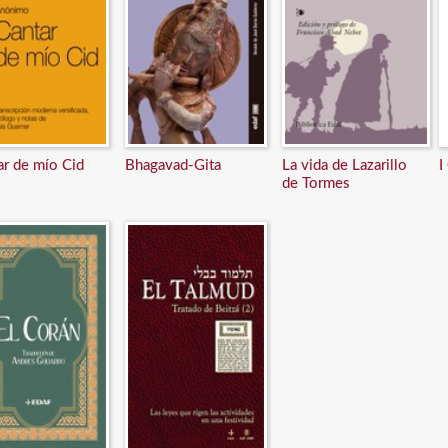
ar de mío Cid
Bhagavad-Gita
La vida de Lazarillo
I
de Tormes