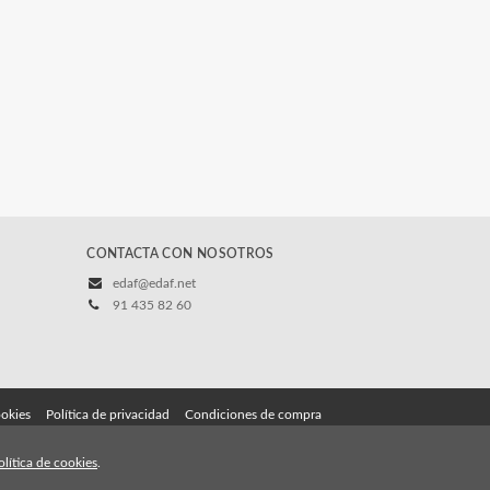
CONTACTA CON NOSOTROS
edaf@edaf.net
91 435 82 60
ookies
Política de privacidad
Condiciones de compra
olítica de cookies
.