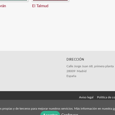
orán
El Talmud
DIRECCIÓN
Calle Jorge Juan 68, primera planta
28009
Madrid
España
Aviso legal
Política de c
s propias y de terceros para mejorar nuestros servicios. Más información en nuestra
p