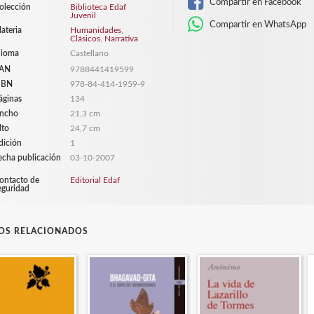
Compartir en Facebook
olección
Biblioteca Edaf
Juvenil
Compartir en WhatsApp
ateria
Humanidades
,
Clásicos
,
Narrativa
dioma
Castellano
AN
9788441419599
SBN
978-84-414-1959-9
áginas
134
ncho
21,3 cm
lto
24,7 cm
dición
1
echa publicación
03-10-2007
ontacto de
Editorial Edaf
eguridad
ROS RELACIONADOS