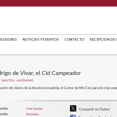
IBUIDORES
NOTICIAS Y EVENTOS
CONTACTO
RECEPCIÓN DE 
rigo de Vivar, el Cid Campeador
 SANTOS
,
ANÓNIMO
ción del clásico de la literatura española, el Cantar de Mío Cid, para los más peq
scritor
Care Santos
Compartir en Twitter
scritor
Anónimo