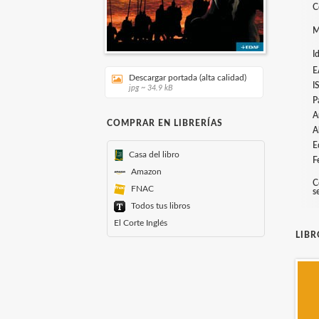
C
M
I
E
Descargar portada (alta calidad)
I
jpg ~ 34.9 kB
P
A
COMPRAR EN LIBRERÍAS
A
E
Casa del libro
F
Amazon
C
FNAC
s
Todos tus libros
El Corte Inglés
LIB