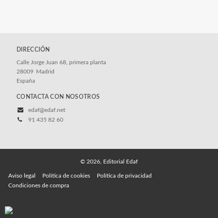
DIRECCIÓN
Calle Jorge Juan 68, primera planta
28009
Madrid
España
CONTACTA CON NOSOTROS
edaf@edaf.net
91 435 82 60
© 2026, Editorial Edaf
Aviso legal
Política de cookies
Política de privacidad
Condiciones de compra