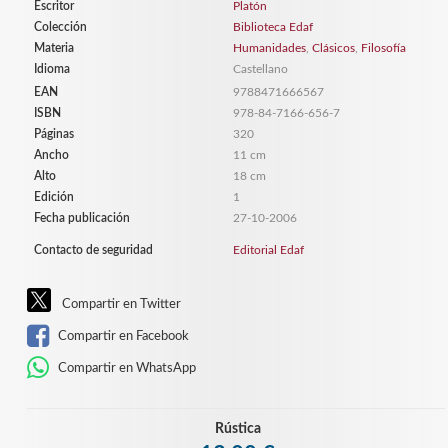
Escritor
Platón
Colección
Biblioteca Edaf
Materia
Humanidades
,
Clásicos
,
Filosofía
Idioma
Castellano
EAN
9788471666567
ISBN
978-84-7166-656-7
Páginas
320
Ancho
11 cm
Alto
18 cm
Edición
1
Fecha publicación
27-10-2006
Contacto de seguridad
Editorial Edaf
Compartir en Twitter
Compartir en Facebook
Compartir en WhatsApp
Rústica