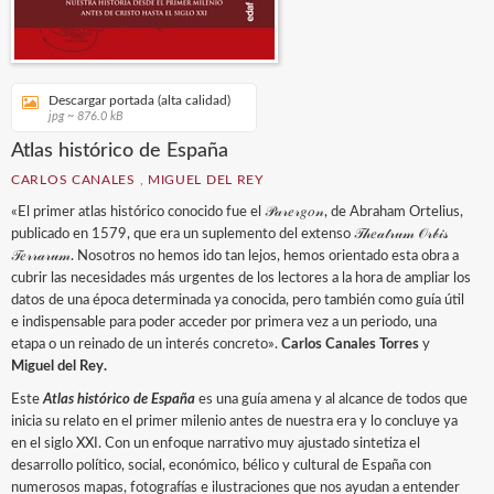
Descargar portada (alta calidad)
jpg ~ 876.0 kB
Atlas histórico de España
CARLOS CANALES
,
MIGUEL DEL REY
«El primer atlas histórico conocido fue el 𝒫𝒶𝓇𝑒𝓇𝑔𝑜𝓃, de Abraham Ortelius,
publicado en 1579, que era un suplemento del extenso 𝒯𝒽𝑒𝒶𝓉𝓇𝓊𝓂 𝒪𝓇𝒷𝒾𝓈
𝒯𝑒𝓇𝓇𝒶𝓇𝓊𝓂. Nosotros no hemos ido tan lejos, hemos orientado esta obra a
cubrir las necesidades más urgentes de los lectores a la hora de ampliar los
datos de una época determinada ya conocida, pero también como guía útil
e indispensable para poder acceder por primera vez a un periodo, una
etapa o un reinado de un interés concreto».
Carlos Canales Torres
y
Miguel del Rey.
Este
Atlas histórico de España
es una guía amena y al alcance de todos que
inicia su relato en el primer milenio antes de nuestra era y lo concluye ya
en el siglo XXI. Con un enfoque narrativo muy ajustado sintetiza el
desarrollo político, social, económico, bélico y cultural de España con
numerosos mapas, fotografías e ilustraciones que nos ayudan a entender