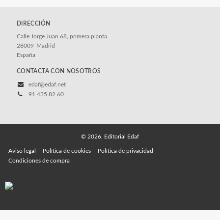
DIRECCIÓN
Calle Jorge Juan 68, primera planta
28009
Madrid
España
CONTACTA CON NOSOTROS
edaf@edaf.net
91 435 82 60
© 2026, Editorial Edaf
Aviso legal
Política de cookies
Política de privacidad
Condiciones de compra