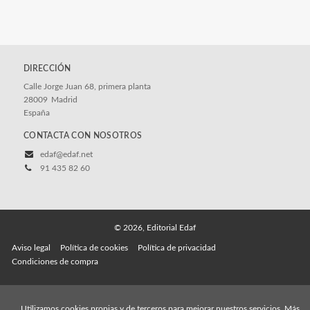
DIRECCIÓN
Calle Jorge Juan 68, primera planta
28009
Madrid
España
CONTACTA CON NOSOTROS
edaf@edaf.net
91 435 82 60
© 2026, Editorial Edaf
Aviso legal
Política de cookies
Política de privacidad
Condiciones de compra
Utilizamos cookies propias y de terceros para mejorar nuestros servicios. Más