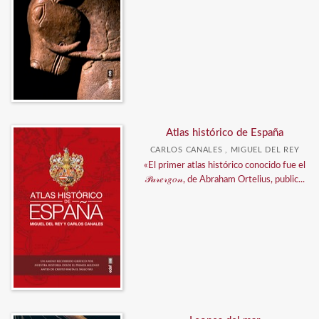
Atlas histórico de España
CARLOS CANALES , MIGUEL DEL REY
«El primer atlas histórico conocido fue el
𝒫𝒶𝓇𝑒𝓇𝑔𝑜𝓃, de Abraham Ortelius, public...