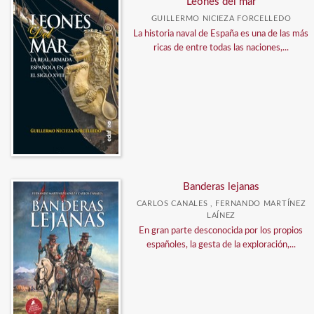
Leones del mar
GUILLERMO NICIEZA FORCELLEDO
La historia naval de España es una de las más
ricas de entre todas las naciones,...
Banderas lejanas
CARLOS CANALES , FERNANDO MARTÍNEZ
LAÍNEZ
En gran parte desconocida por los propios
españoles, la gesta de la exploración,...