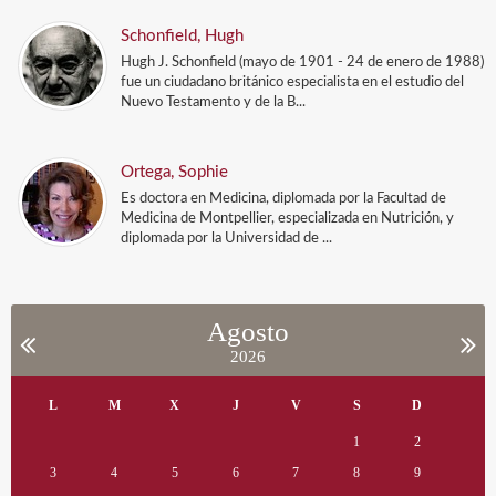
Schonfield, Hugh
Hugh J. Schonfield (mayo de 1901 - 24 de enero de 1988)
fue un ciudadano británico especialista en el estudio del
Nuevo Testamento y de la B...
Ortega, Sophie
Es doctora en Medicina, diplomada por la Facultad de
Medicina de Montpellier, especializada en Nutrición, y
diplomada por la Universidad de ...
Agosto
2026
L
M
X
J
V
S
D
1
2
3
4
5
6
7
8
9